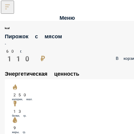
Меню
Пирожок с мясом
-
60 г.
110 ₽
В корзи
Энергетическая ценность
250
калории, ккал.
13
белки, гр.
9
жиры, гр.