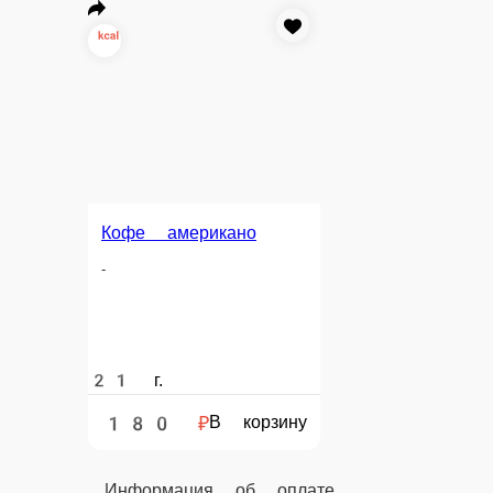
Информация об оплате
Наличный расчёт
Оплата производится наличными курьеру при доставк
Картой
Оплата производится банковской картой курьеру при 
Online на сайте
Вы можете оплатить свой заказ на сайте онлайн с по
Бамбл кофе
Бамбл кофе — всегда в наличии в наше