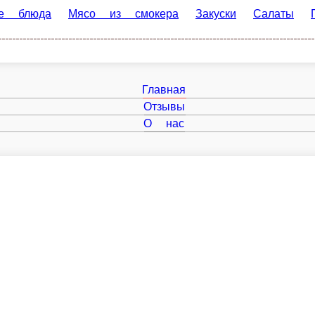
люда
Мясо из смокера
Закуски
Салаты
Пельмени/варе
Главная
Отзывы
О нас