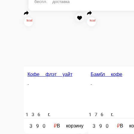
беспл. доставка
Бамбл кофе
Кофе Раф
Кофе флэт уайт
-
-
-
136 г.
176 г.
136 г.
390 ₽
390 ₽
390 ₽
В корзину
В корзину
В корзину