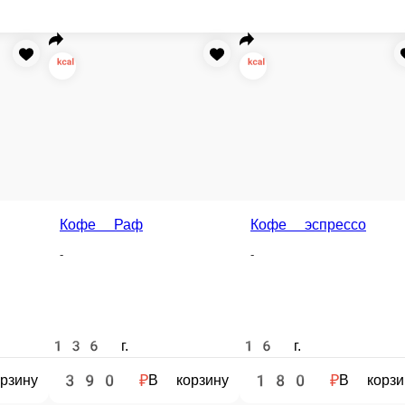
Кофе эспрессо
Кофе американо
Кофе латте/капучино
-
-
-
16 г.
221 г.
21 г.
180 ₽
350 ₽
180 ₽
В корзину
В корзину
В корзину